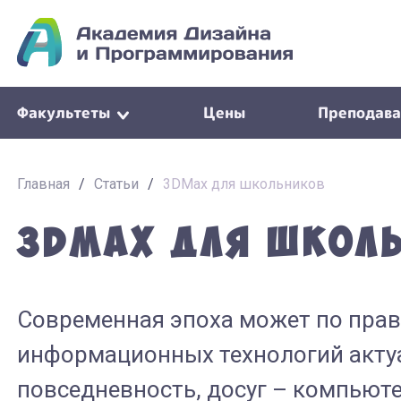
Факультеты
Цены
Преподава
Главная
/
Статьи
/
3DMax для школьников
3DMax для школ
Современная эпоха может по прав
информационных технологий актуа
повседневность, досуг – компьюте