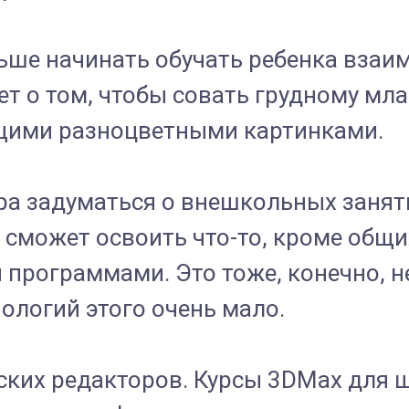
ьше начинать обучать ребенка вза
дет о том, чтобы совать грудному мл
щими разноцветными картинками.
ора задуматься о внешкольных занят
 сможет освоить что-то, кроме об
программами. Это тоже, конечно, н
логий этого очень мало.
ских редакторов. Курсы 3DMax для 