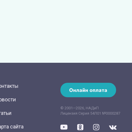
онтакты
Онлайн оплата
овости
© 2001—2026, НАДиП
татьи
Лицензия Серия 54Л01 №0000287
арта сайта