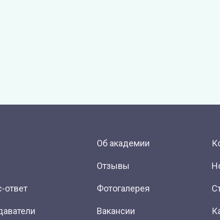
Об академии
К
Отзывы
Н
-ответ
Фотогалерея
С
даватели
Вакансии
К