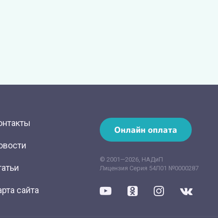
онтакты
Онлайн оплата
овости
© 2001—2026, НАДиП
татьи
Лицензия Серия 54Л01 №0000287
арта сайта