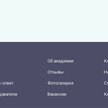
Об академии
К
Отзывы
Н
-ответ
Фотогалерея
С
даватели
Вакансии
К