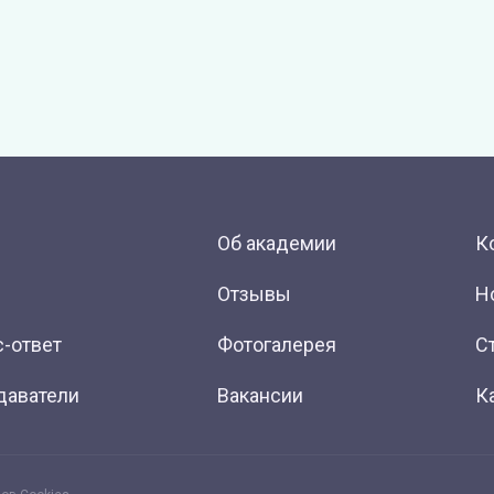
Об академии
К
Отзывы
Н
-ответ
Фотогалерея
С
даватели
Вакансии
К