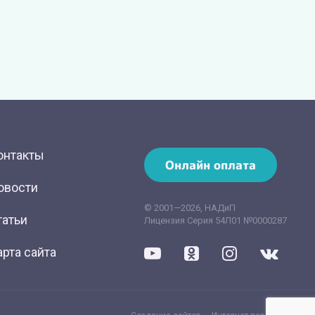
онтакты
Онлайн оплата
овости
© 2001—2026, НАДиП
татьи
Лицензия Серия 54Л01 №0000287
арта сайта